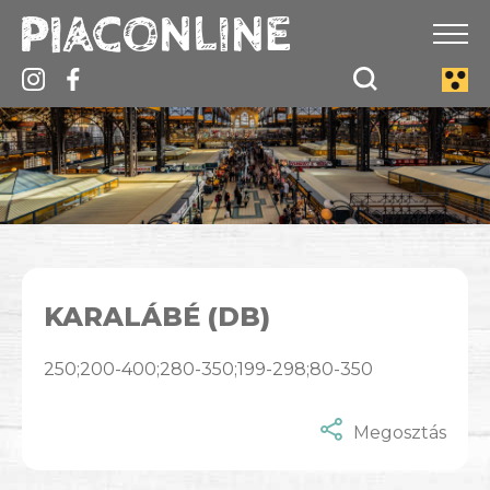
KARALÁBÉ (DB)
250;200-400;280-350;199-298;80-350
Megosztás