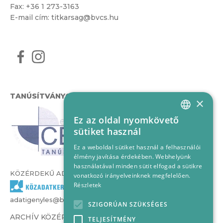
Fax: +36 1 273-3163
E-mail cím:
titkarsag@bvcs.hu
TANÚSÍTVÁNYOK
×
Ez az oldal nyomkövető
HUNGARIAN
sütiket használ
ENGLISH
Ez a weboldal sütiket használ a felhasználói
élmény javítása érdekében. Webhelyünk
használatával minden sütit elfogad a sütikre
KÖZÉRDEKŰ ADATOK
vonatkozó irányelveinknek megfelelően.
Részletek
adatigenyles@bvcs.hu
SZIGORÚAN SZÜKSÉGES
ARCHÍV KÖZÉRDEKŰ ADATOK –
TELJESÍTMÉNY