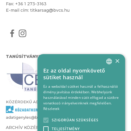
Fax: +36 1 273-3163
E-mail cím:
titkarsag@bvcs.hu
TANÚSÍTVÁNYOK
×
Ez az oldal nyomkövető
HUNGARIAN
sütiket használ
ENGLISH
Ez a weboldal sütiket használ a felhasználói
élmény javítása érdekében. Webhelyünk
használatával minden sütit elfogad a sütikre
KÖZÉRDEKŰ ADATOK
vonatkozó irányelveinknek megfelelően.
Részletek
adatigenyles@bvcs.hu
SZIGORÚAN SZÜKSÉGES
ARCHÍV KÖZÉRDEKŰ ADATOK –
TELJESÍTMÉNY