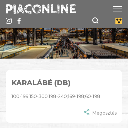
KARALÁBÉ (DB)
100-199;150-300;198-240;169-198;60-198
Megosztás