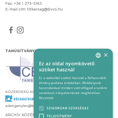
Fax: +36 1 273-3163
E-mail cím:
titkarsag@bvcs.hu
TANÚSÍTVÁNYOK
×
Ez az oldal nyomkövető
HUNGARIAN
sütiket használ
ENGLISH
Ez a weboldal sütiket használ a felhasználói
élmény javítása érdekében. Webhelyünk
használatával minden sütit elfogad a sütikre
KÖZÉRDEKŰ ADATOK
vonatkozó irányelveinknek megfelelően.
Részletek
adatigenyles@bvcs.hu
SZIGORÚAN SZÜKSÉGES
ARCHÍV KÖZÉRDEKŰ ADATOK –
TELJESÍTMÉNY