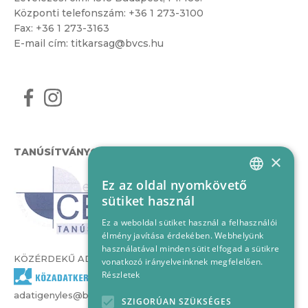
Központi telefonszám:
+36 1 273-3100
Fax: +36 1 273-3163
E-mail cím:
titkarsag@bvcs.hu
TANÚSÍTVÁNYOK
×
Ez az oldal nyomkövető
HUNGARIAN
sütiket használ
ENGLISH
Ez a weboldal sütiket használ a felhasználói
élmény javítása érdekében. Webhelyünk
használatával minden sütit elfogad a sütikre
KÖZÉRDEKŰ ADATOK
vonatkozó irányelveinknek megfelelően.
Részletek
adatigenyles@bvcs.hu
SZIGORÚAN SZÜKSÉGES