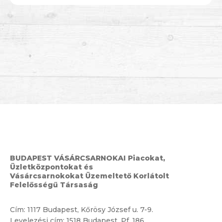
BUDAPEST VÁSÁRCSARNOKAI Piacokat,
Üzletközpontokat és
Vásárcsarnokokat Üzemeltető Korlátolt
Felelősségű Társaság
Cím:
1117 Budapest, Kőrösy József u. 7-9.
Levelezési cím: 1518 Budapest, Pf. 186.