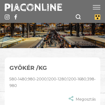
GYÖKÉR /KG
580-1480;980-2000;1200-1280;1200-1680;398-
980
Megosztás