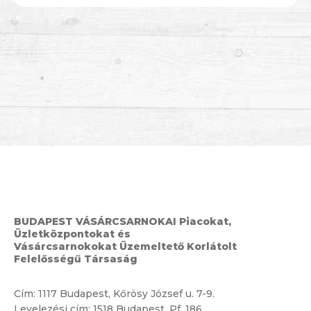
BUDAPEST VÁSÁRCSARNOKAI Piacokat,
Üzletközpontokat és
Vásárcsarnokokat Üzemeltető Korlátolt
Felelősségű Társaság
Cím:
1117 Budapest, Kőrösy József u. 7-9.
Levelezési cím: 1518 Budapest, Pf. 186.