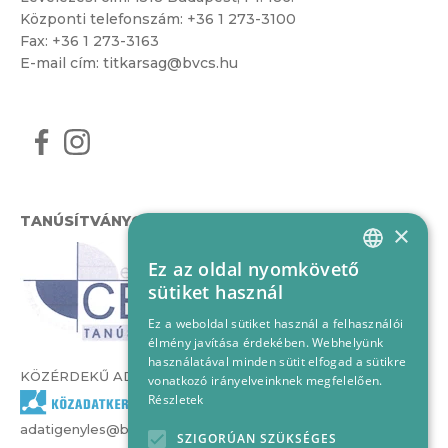
Központi telefonszám:
+36 1 273-3100
Fax: +36 1 273-3163
E-mail cím:
titkarsag@bvcs.hu
TANÚSÍTVÁNYOK
×
Ez az oldal nyomkövető
HUNGARIAN
sütiket használ
ENGLISH
Ez a weboldal sütiket használ a felhasználói
élmény javítása érdekében. Webhelyünk
használatával minden sütit elfogad a sütikre
KÖZÉRDEKŰ ADATOK
vonatkozó irányelveinknek megfelelően.
Részletek
adatigenyles@bvcs.hu
SZIGORÚAN SZÜKSÉGES