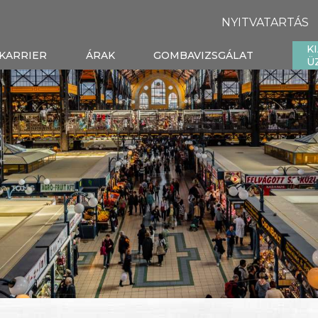
NYITVATARTÁS
K
KARRIER
ÁRAK
GOMBAVIZSGÁLAT
Ü