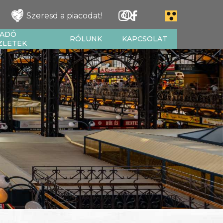
Szeresd a piacodat!
IADÓ
RÓLUNK
KAPCSOLAT
ZLETEK