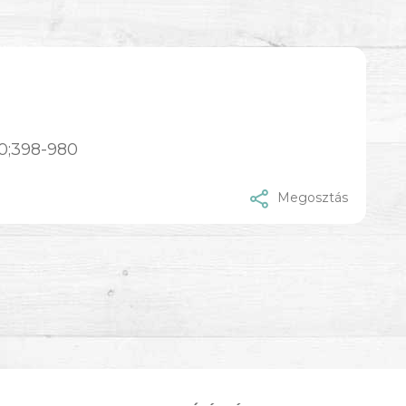
0;398-980
Megosztás