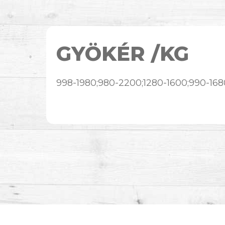
GYÖKÉR /KG
998-1980;980-2200;1280-1600;990-168