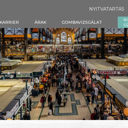
NYITVATARTÁS
K
KARRIER
ÁRAK
GOMBAVIZSGÁLAT
Ü