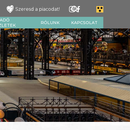
Szeresd a piacodat!
IADÓ
RÓLUNK
KAPCSOLAT
ZLETEK