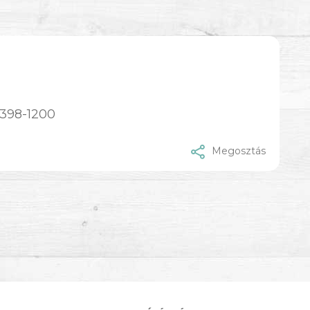
;398-1200
Megosztás