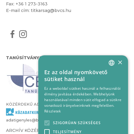
Fax: +36 1 273-3163
E-mail cím:
titkarsag@bvcs.hu
TANÚSÍTVÁNYOK
×
Ez az oldal nyomkövető
HUNGARIAN
sütiket használ
ENGLISH
Ez a weboldal sütiket használ a felhasználói
élmény javítása érdekében. Webhelyünk
használatával minden sütit elfogad a sütikre
KÖZÉRDEKŰ ADATOK
vonatkozó irányelveinknek megfelelően.
Részletek
adatigenyles@bvcs.hu
SZIGORÚAN SZÜKSÉGES
ARCHÍV KÖZÉRDEKŰ ADATOK –
TELJESÍTMÉNY