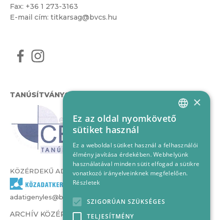
Fax: +36 1 273-3163
E-mail cím:
titkarsag@bvcs.hu
TANÚSÍTVÁNYOK
×
Ez az oldal nyomkövető
HUNGARIAN
sütiket használ
ENGLISH
Ez a weboldal sütiket használ a felhasználói
élmény javítása érdekében. Webhelyünk
használatával minden sütit elfogad a sütikre
KÖZÉRDEKŰ ADATOK
vonatkozó irányelveinknek megfelelően.
Részletek
adatigenyles@bvcs.hu
SZIGORÚAN SZÜKSÉGES
ARCHÍV KÖZÉRDEKŰ ADATOK –
TELJESÍTMÉNY