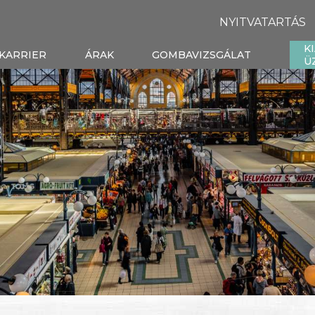
NYITVATARTÁS
K
KARRIER
ÁRAK
GOMBAVIZSGÁLAT
Ü