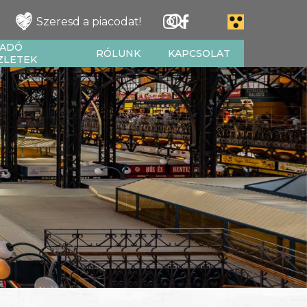
Szeresd a piacodat!
IADÓ
RÓLUNK
KAPCSOLAT
ZLETEK