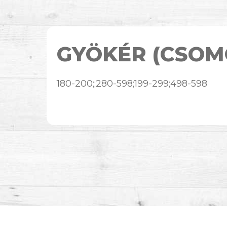
GYÖKÉR (CSOM
180-200;;280-598;199-299;498-598