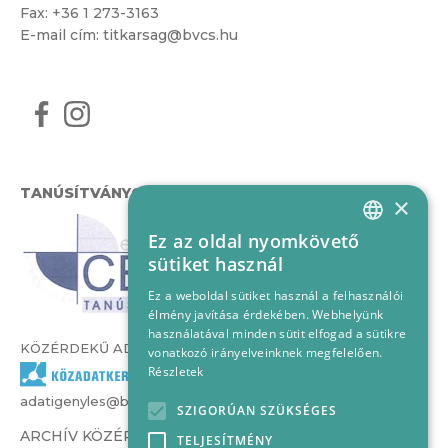
Fax: +36 1 273-3163
E-mail cím:
titkarsag@bvcs.hu
TANÚSÍTVÁNYOK
×
Ez az oldal nyomkövető
HUNGARIAN
sütiket használ
ENGLISH
Ez a weboldal sütiket használ a felhasználói
élmény javítása érdekében. Webhelyünk
használatával minden sütit elfogad a sütikre
KÖZÉRDEKŰ ADATOK
vonatkozó irányelveinknek megfelelően.
Részletek
adatigenyles@bvcs.hu
SZIGORÚAN SZÜKSÉGES
ARCHÍV KÖZÉRDEKŰ ADATOK –
TELJESÍTMÉNY