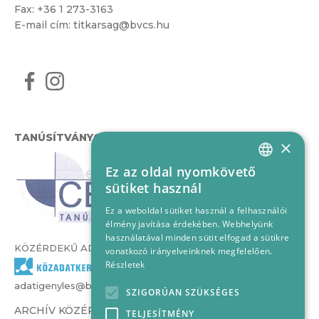
Fax: +36 1 273-3163
E-mail cím:
titkarsag@bvcs.hu
TANÚSÍTVÁNYOK
×
Ez az oldal nyomkövető
HUNGARIAN
sütiket használ
ENGLISH
Ez a weboldal sütiket használ a felhasználói
élmény javítása érdekében. Webhelyünk
használatával minden sütit elfogad a sütikre
KÖZÉRDEKŰ ADATOK
vonatkozó irányelveinknek megfelelően.
Részletek
adatigenyles@bvcs.hu
SZIGORÚAN SZÜKSÉGES
ARCHÍV KÖZÉRDEKŰ ADATOK –
TELJESÍTMÉNY