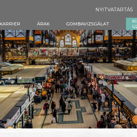
NYITVATARTÁS
K
KARRIER
ÁRAK
GOMBAVIZSGÁLAT
Ü