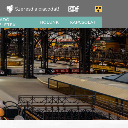
Szeresd a piacodat!
IADÓ
RÓLUNK
KAPCSOLAT
ZLETEK