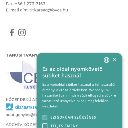
Fax: +36 1 273-3163
E-mail cím:
titkarsag@bvcs.hu
TANÚSÍTVÁNYOK
×
Ez az oldal nyomkövető
HUNGARIAN
sütiket használ
ENGLISH
Ez a weboldal sütiket használ a felhasználói
élmény javítása érdekében. Webhelyünk
használatával minden sütit elfogad a sütikre
KÖZÉRDEKŰ ADATOK
vonatkozó irányelveinknek megfelelően.
Részletek
adatigenyles@bvcs.hu
SZIGORÚAN SZÜKSÉGES
ARCHÍV KÖZÉRDEKŰ ADATOK –
TELJESÍTMÉNY