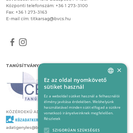
Központi telefonszám:
+36 1 273-3100
Fax: +36 1 273-3163
E-mail cím:
titkarsag@bvcs.hu
TANÚSÍTVÁNYOK
×
Ez az oldal nyomkövető
HUNGARIAN
sütiket használ
ENGLISH
Ez a weboldal sütiket használ a felhasználói
élmény javítása érdekében. Webhelyünk
használatával minden sütit elfogad a sütikre
KÖZÉRDEKŰ ADATOK
vonatkozó irányelveinknek megfelelően.
Részletek
adatigenyles@bvcs.hu
SZIGORÚAN SZÜKSÉGES