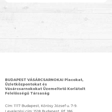
BUDAPEST VÁSÁRCSARNOKAI Piacokat,
Üzletközpontokat és
Vásárcsarnokokat Üzemeltető Korlátolt
Felelősségű Társaság
Cím:
1117 Budapest, Kőrösy József u. 7-9.
Levelezési cím: 1518 Budapest, Pf. 186.