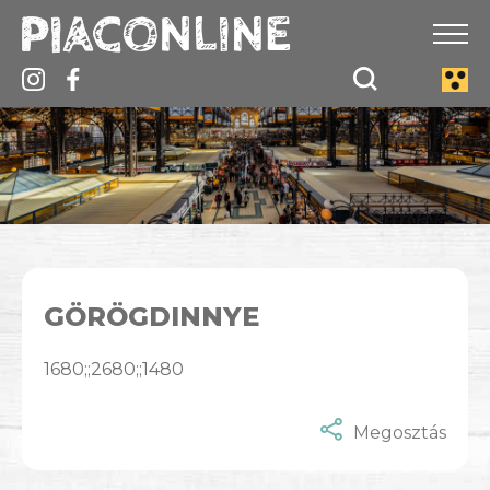
GÖRÖGDINNYE
1680;;2680;;1480
Megosztás