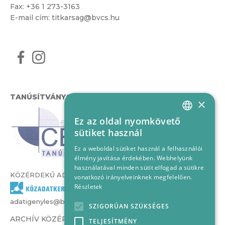
Fax: +36 1 273-3163
E-mail cím:
titkarsag@bvcs.hu
TANÚSÍTVÁNYOK
×
Ez az oldal nyomkövető
HUNGARIAN
sütiket használ
ENGLISH
Ez a weboldal sütiket használ a felhasználói
élmény javítása érdekében. Webhelyünk
használatával minden sütit elfogad a sütikre
KÖZÉRDEKŰ ADATOK
vonatkozó irányelveinknek megfelelően.
Részletek
adatigenyles@bvcs.hu
SZIGORÚAN SZÜKSÉGES
ARCHÍV KÖZÉRDEKŰ ADATOK –
TELJESÍTMÉNY