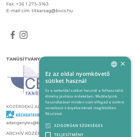
Fax: +36 1 273-3163
E-mail cím:
titkarsag@bvcs.hu
TANÚSÍTVÁNYOK
×
Ez az oldal nyomkövető
HUNGARIAN
sütiket használ
ENGLISH
Ez a weboldal sütiket használ a felhasználói
élmény javítása érdekében. Webhelyünk
használatával minden sütit elfogad a sütikre
KÖZÉRDEKŰ ADATOK
vonatkozó irányelveinknek megfelelően.
Részletek
adatigenyles@bvcs.hu
SZIGORÚAN SZÜKSÉGES
ARCHÍV KÖZÉRDEKŰ ADATOK –
TELJESÍTMÉNY