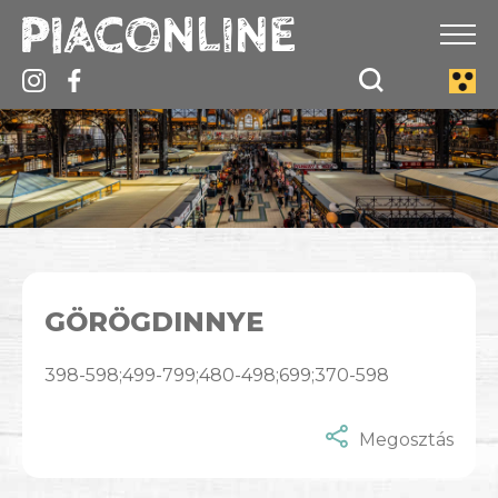
GÖRÖGDINNYE
398-598;499-799;480-498;699;370-598
Megosztás