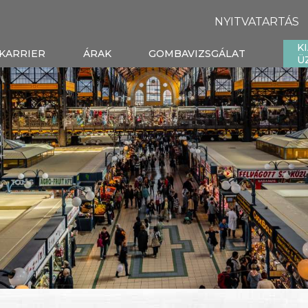
NYITVATARTÁS
K
KARRIER
ÁRAK
GOMBAVIZSGÁLAT
Ü