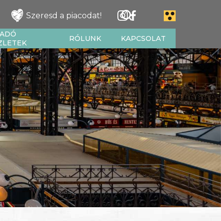
Szeresd a piacodat!
IADÓ
RÓLUNK
KAPCSOLAT
ZLETEK