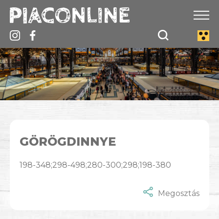
GÖRÖGDINNYE
198-348;298-498;280-300;298;198-380
Megosztás