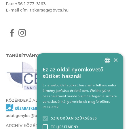
Fax: +36 1 273-3163
E-mail cím:
titkarsag@bvcs.hu
TANÚSÍTVÁNYOK
×
Ez az oldal nyomkövető
HUNGARIAN
sütiket használ
ENGLISH
Ez a weboldal sütiket használ a felhasználói
élmény javítása érdekében. Webhelyünk
használatával minden sütit elfogad a sütikre
KÖZÉRDEKŰ ADATOK
vonatkozó irányelveinknek megfelelően.
Részletek
adatigenyles@bvcs.hu
SZIGORÚAN SZÜKSÉGES
ARCHÍV KÖZÉRDEKŰ ADATOK –
TELJESÍTMÉNY