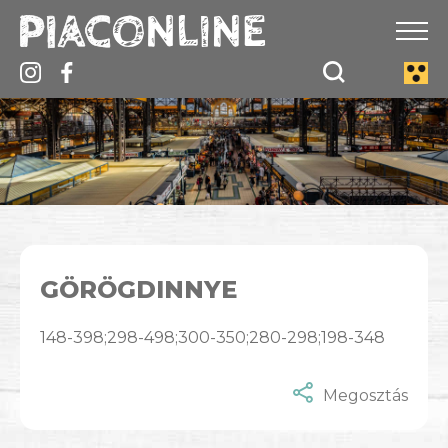
GÖRÖGDINNYE
148-398;298-498;300-350;280-298;198-348
Megosztás