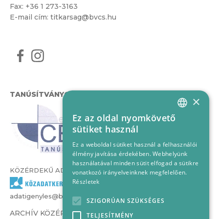
Fax: +36 1 273-3163
E-mail cím:
titkarsag@bvcs.hu
TANÚSÍTVÁNYOK
×
Ez az oldal nyomkövető
HUNGARIAN
sütiket használ
ENGLISH
Ez a weboldal sütiket használ a felhasználói
élmény javítása érdekében. Webhelyünk
használatával minden sütit elfogad a sütikre
KÖZÉRDEKŰ ADATOK
vonatkozó irányelveinknek megfelelően.
Részletek
adatigenyles@bvcs.hu
SZIGORÚAN SZÜKSÉGES
ARCHÍV KÖZÉRDEKŰ ADATOK –
TELJESÍTMÉNY