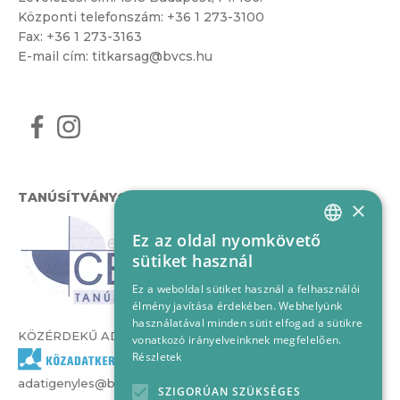
Központi telefonszám:
+36 1 273-3100
Fax: +36 1 273-3163
E-mail cím:
titkarsag@bvcs.hu
TANÚSÍTVÁNYOK
×
Ez az oldal nyomkövető
HUNGARIAN
sütiket használ
ENGLISH
Ez a weboldal sütiket használ a felhasználói
élmény javítása érdekében. Webhelyünk
használatával minden sütit elfogad a sütikre
KÖZÉRDEKŰ ADATOK
vonatkozó irányelveinknek megfelelően.
Részletek
adatigenyles@bvcs.hu
SZIGORÚAN SZÜKSÉGES