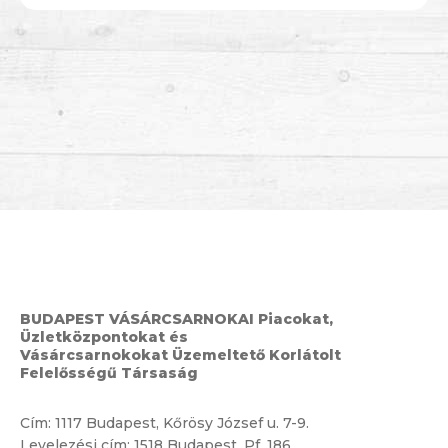
BUDAPEST VÁSÁRCSARNOKAI Piacokat,
Üzletközpontokat és
Vásárcsarnokokat Üzemeltető Korlátolt
Felelősségű Társaság
Cím:
1117 Budapest, Kőrösy József u. 7-9.
Levelezési cím: 1518 Budapest, Pf. 186.