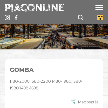
GOMBA
1180-2000;1580-2200;1480-1980;1580-
1980;1498-1698
Megosztás