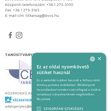
Központi telefonszám:
+36 1 273-3100
Fax: +36 1 273-3163
E-mail cím:
titkarsag@bvcs.hu
TANÚSÍTVÁNYOK
×
Ez az oldal nyomkövető
HUNGARIAN
sütiket használ
ENGLISH
Ez a weboldal sütiket használ a felhasználói
élmény javítása érdekében. Webhelyünk
használatával minden sütit elfogad a sütikre
KÖZÉRDEKŰ ADATOK
vonatkozó irányelveinknek megfelelően.
Részletek
adatigenyles@bvcs.hu
SZIGORÚAN SZÜKSÉGES