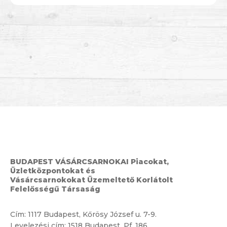
BUDAPEST VÁSÁRCSARNOKAI Piacokat,
Üzletközpontokat és
Vásárcsarnokokat Üzemeltető Korlátolt
Felelősségű Társaság
Cím:
1117 Budapest, Kőrösy József u. 7-9.
Levelezési cím: 1518 Budapest, Pf. 186.