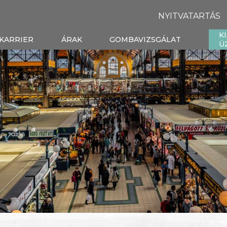
NYITVATARTÁS
K
KARRIER
ÁRAK
GOMBAVIZSGÁLAT
Ü