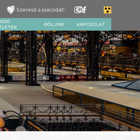
Szeresd a piacodat!
IADÓ
RÓLUNK
KAPCSOLAT
ZLETEK