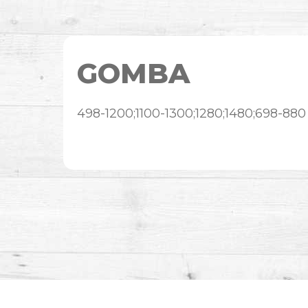
GOMBA
498-1200;1100-1300;1280;1480;698-880