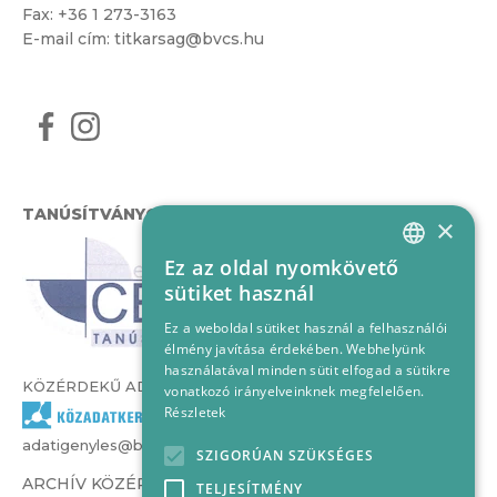
Fax: +36 1 273-3163
E-mail cím:
titkarsag@bvcs.hu
TANÚSÍTVÁNYOK
×
Ez az oldal nyomkövető
HUNGARIAN
sütiket használ
ENGLISH
Ez a weboldal sütiket használ a felhasználói
élmény javítása érdekében. Webhelyünk
használatával minden sütit elfogad a sütikre
KÖZÉRDEKŰ ADATOK
vonatkozó irányelveinknek megfelelően.
Részletek
adatigenyles@bvcs.hu
SZIGORÚAN SZÜKSÉGES
ARCHÍV KÖZÉRDEKŰ ADATOK –
TELJESÍTMÉNY