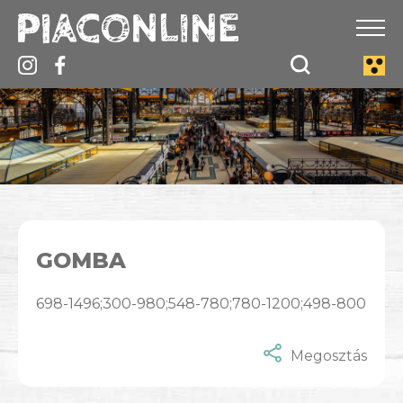
GOMBA
698-1496;300-980;548-780;780-1200;498-800
Megosztás