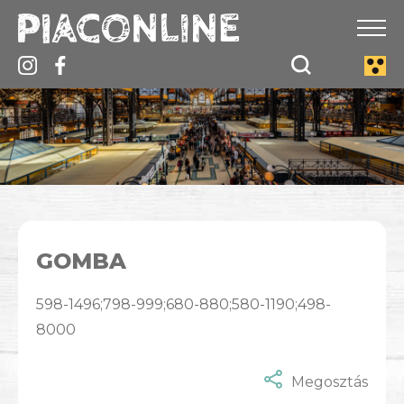
GOMBA
598-1496;798-999;680-880;580-1190;498-
8000
Megosztás