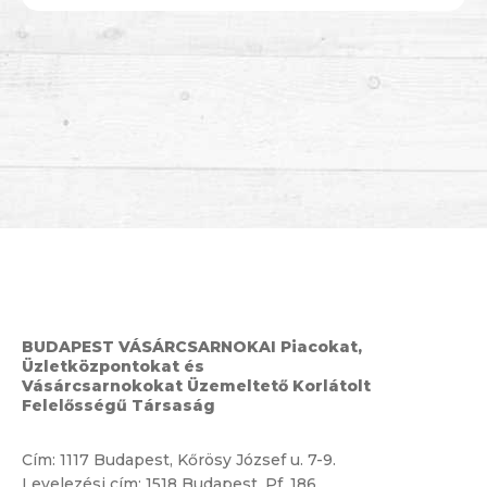
BUDAPEST VÁSÁRCSARNOKAI Piacokat,
Üzletközpontokat és
Vásárcsarnokokat Üzemeltető Korlátolt
Felelősségű Társaság
Cím:
1117 Budapest, Kőrösy József u. 7-9.
Levelezési cím: 1518 Budapest, Pf. 186.