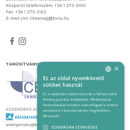
Központi telefonszám:
+36 1 273-3100
Fax: +36 1 273-3163
E-mail cím:
titkarsag@bvcs.hu
TANÚSÍTVÁNYOK
×
Ez az oldal nyomkövető
HUNGARIAN
sütiket használ
ENGLISH
Ez a weboldal sütiket használ a felhasználói
élmény javítása érdekében. Webhelyünk
használatával minden sütit elfogad a sütikre
KÖZÉRDEKŰ ADATOK
vonatkozó irányelveinknek megfelelően.
Részletek
adatigenyles@bvcs.hu
SZIGORÚAN SZÜKSÉGES