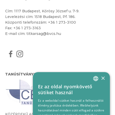
Cím:
1117 Budapest, Kőrösy József u. 7-9.
Levelezési cím: 1518 Budapest, Pf. 186.
Központi telefonszám:
+36 1 273-3100
Fax: +36 1 273-3163
E-mail cím:
titkarsag@bvcs.hu
TANÚSÍTVÁNYOK
×
Ez az oldal nyomkövető
HUNGARIAN
sütiket használ
ENGLISH
Ez a weboldal sütiket használ a felhasználói
élmény javítása érdekében. Webhelyünk
használatával minden sütit elfogad a sütikre
KÖZÉRDEKŰ ADATOK