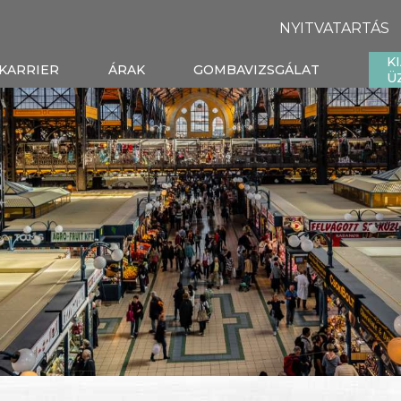
NYITVATARTÁS
K
KARRIER
ÁRAK
GOMBAVIZSGÁLAT
Ü