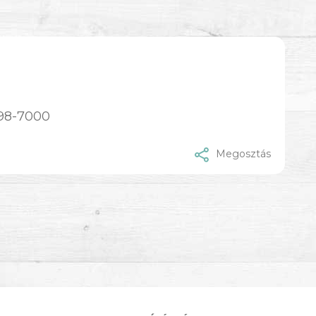
698-7000
Megosztás