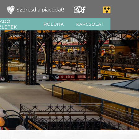
Szeresd a piacodat!
IADÓ
RÓLUNK
KAPCSOLAT
ZLETEK