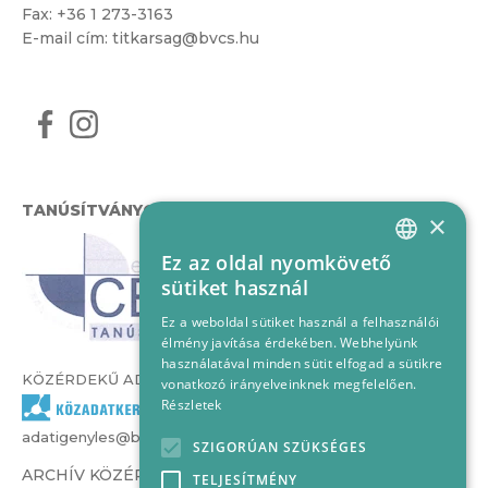
Fax: +36 1 273-3163
E-mail cím:
titkarsag@bvcs.hu
TANÚSÍTVÁNYOK
×
Ez az oldal nyomkövető
HUNGARIAN
sütiket használ
ENGLISH
Ez a weboldal sütiket használ a felhasználói
élmény javítása érdekében. Webhelyünk
használatával minden sütit elfogad a sütikre
KÖZÉRDEKŰ ADATOK
vonatkozó irányelveinknek megfelelően.
Részletek
adatigenyles@bvcs.hu
SZIGORÚAN SZÜKSÉGES
ARCHÍV KÖZÉRDEKŰ ADATOK –
TELJESÍTMÉNY