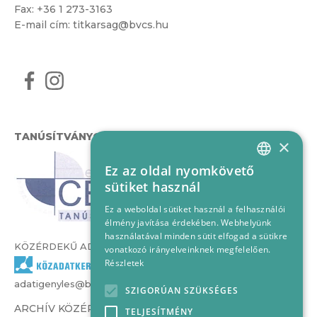
Fax: +36 1 273-3163
E-mail cím:
titkarsag@bvcs.hu
TANÚSÍTVÁNYOK
×
Ez az oldal nyomkövető
HUNGARIAN
sütiket használ
ENGLISH
Ez a weboldal sütiket használ a felhasználói
élmény javítása érdekében. Webhelyünk
használatával minden sütit elfogad a sütikre
KÖZÉRDEKŰ ADATOK
vonatkozó irányelveinknek megfelelően.
Részletek
adatigenyles@bvcs.hu
SZIGORÚAN SZÜKSÉGES
ARCHÍV KÖZÉRDEKŰ ADATOK –
TELJESÍTMÉNY