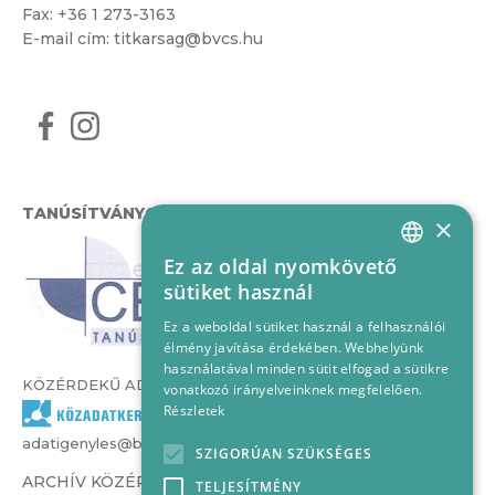
Fax: +36 1 273-3163
E-mail cím:
titkarsag@bvcs.hu
TANÚSÍTVÁNYOK
×
Ez az oldal nyomkövető
HUNGARIAN
sütiket használ
ENGLISH
Ez a weboldal sütiket használ a felhasználói
élmény javítása érdekében. Webhelyünk
használatával minden sütit elfogad a sütikre
KÖZÉRDEKŰ ADATOK
vonatkozó irányelveinknek megfelelően.
Részletek
adatigenyles@bvcs.hu
SZIGORÚAN SZÜKSÉGES
ARCHÍV KÖZÉRDEKŰ ADATOK –
TELJESÍTMÉNY