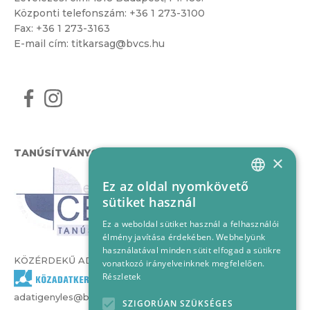
Központi telefonszám:
+36 1 273-3100
Fax: +36 1 273-3163
E-mail cím:
titkarsag@bvcs.hu
TANÚSÍTVÁNYOK
×
Ez az oldal nyomkövető
HUNGARIAN
sütiket használ
ENGLISH
Ez a weboldal sütiket használ a felhasználói
élmény javítása érdekében. Webhelyünk
használatával minden sütit elfogad a sütikre
KÖZÉRDEKŰ ADATOK
vonatkozó irányelveinknek megfelelően.
Részletek
adatigenyles@bvcs.hu
SZIGORÚAN SZÜKSÉGES