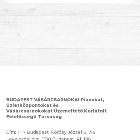
BUDAPEST VÁSÁRCSARNOKAI Piacokat,
Üzletközpontokat és
Vásárcsarnokokat Üzemeltető Korlátolt
Felelősségű Társaság
Cím:
1117 Budapest, Kőrösy József u. 7-9.
Levelezési cím: 1518 Budapest, Pf. 186.