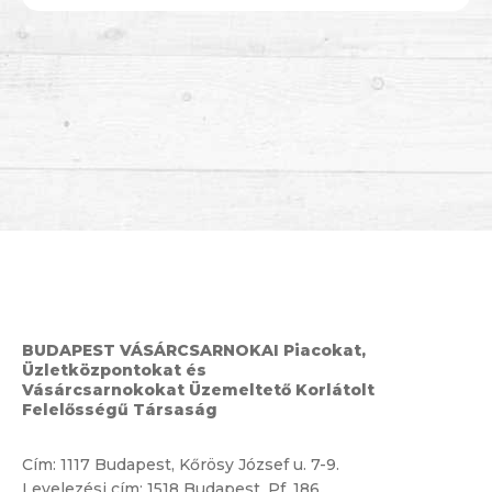
BUDAPEST VÁSÁRCSARNOKAI Piacokat,
Üzletközpontokat és
Vásárcsarnokokat Üzemeltető Korlátolt
Felelősségű Társaság
Cím:
1117 Budapest, Kőrösy József u. 7-9.
Levelezési cím: 1518 Budapest, Pf. 186.