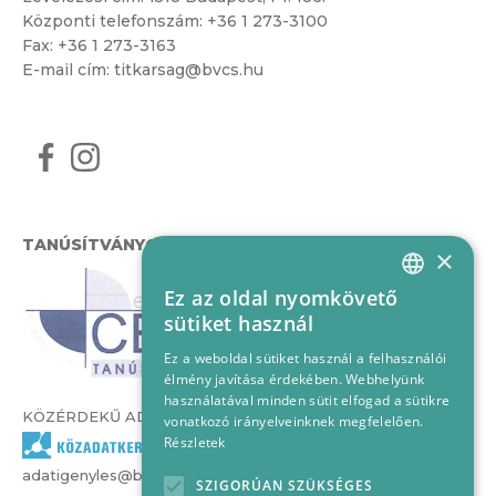
Központi telefonszám:
+36 1 273-3100
Fax: +36 1 273-3163
E-mail cím:
titkarsag@bvcs.hu
TANÚSÍTVÁNYOK
×
Ez az oldal nyomkövető
HUNGARIAN
sütiket használ
ENGLISH
Ez a weboldal sütiket használ a felhasználói
élmény javítása érdekében. Webhelyünk
használatával minden sütit elfogad a sütikre
KÖZÉRDEKŰ ADATOK
vonatkozó irányelveinknek megfelelően.
Részletek
adatigenyles@bvcs.hu
SZIGORÚAN SZÜKSÉGES