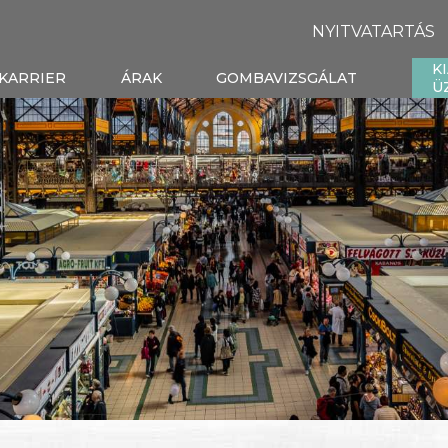
NYITVATARTÁS
K
KARRIER
ÁRAK
GOMBAVIZSGÁLAT
Ü