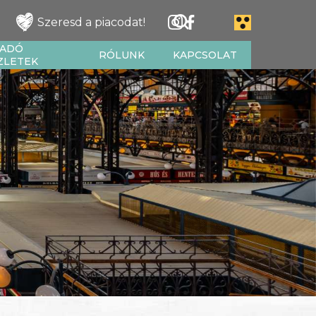
Szeresd a piacodat!
IADÓ
RÓLUNK
KAPCSOLAT
ZLETEK