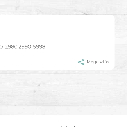
0-2980;2990-5998
Megosztás