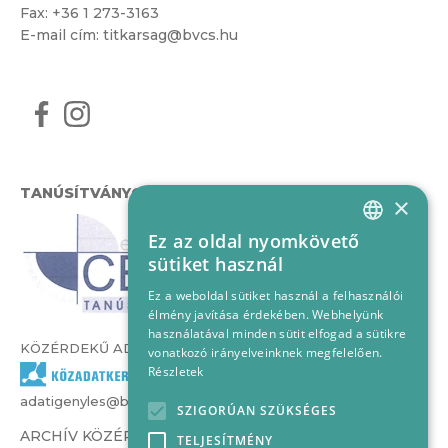
Fax: +36 1 273-3163
E-mail cím:
titkarsag@bvcs.hu
TANÚSÍTVÁNYOK
×
Ez az oldal nyomkövető
HUNGARIAN
sütiket használ
ENGLISH
Ez a weboldal sütiket használ a felhasználói
élmény javítása érdekében. Webhelyünk
használatával minden sütit elfogad a sütikre
KÖZÉRDEKŰ ADATOK
vonatkozó irányelveinknek megfelelően.
Részletek
adatigenyles@bvcs.hu
SZIGORÚAN SZÜKSÉGES
ARCHÍV KÖZÉRDEKŰ ADATOK –
TELJESÍTMÉNY