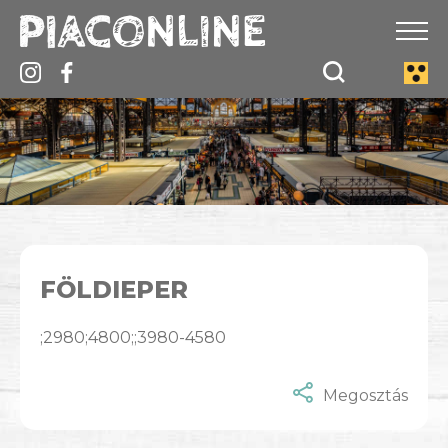
FÖLDIEPER
;2980;4800;;3980-4580
Megosztás