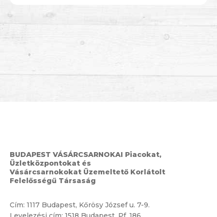
BUDAPEST VÁSÁRCSARNOKAI Piacokat,
Üzletközpontokat és
Vásárcsarnokokat Üzemeltető Korlátolt
Felelősségű Társaság
Cím:
1117 Budapest, Kőrösy József u. 7-9.
Levelezési cím: 1518 Budapest, Pf. 186.