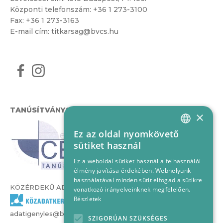
Központi telefonszám:
+36 1 273-3100
Fax: +36 1 273-3163
E-mail cím:
titkarsag@bvcs.hu
TANÚSÍTVÁNYOK
×
Ez az oldal nyomkövető
HUNGARIAN
sütiket használ
ENGLISH
Ez a weboldal sütiket használ a felhasználói
élmény javítása érdekében. Webhelyünk
használatával minden sütit elfogad a sütikre
KÖZÉRDEKŰ ADATOK
vonatkozó irányelveinknek megfelelően.
Részletek
adatigenyles@bvcs.hu
SZIGORÚAN SZÜKSÉGES