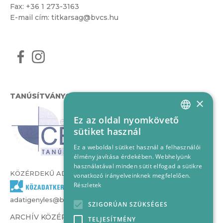
Fax: +36 1 273-3163
E-mail cím:
titkarsag@bvcs.hu
TANÚSÍTVÁNYOK
×
Ez az oldal nyomkövető
HUNGARIAN
sütiket használ
ENGLISH
Ez a weboldal sütiket használ a felhasználói
élmény javítása érdekében. Webhelyünk
használatával minden sütit elfogad a sütikre
KÖZÉRDEKŰ ADATOK
vonatkozó irányelveinknek megfelelően.
Részletek
adatigenyles@bvcs.hu
SZIGORÚAN SZÜKSÉGES
ARCHÍV KÖZÉRDEKŰ ADATOK –
TELJESÍTMÉNY