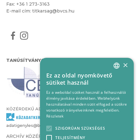
Fax: +36 1 273-3163
E-mail cím:
titkarsag@bvcs.hu
TANÚSÍTVÁNYOK
×
Ez az oldal nyomkövető
HUNGARIAN
sütiket használ
ENGLISH
Ez a weboldal sütiket használ a felhasználói
élmény javítása érdekében. Webhelyünk
használatával minden sütit elfogad a sütikre
KÖZÉRDEKŰ ADATOK
vonatkozó irányelveinknek megfelelően.
Részletek
adatigenyles@bvcs.hu
SZIGORÚAN SZÜKSÉGES
ARCHÍV KÖZÉRDEKŰ ADATOK –
TELJESÍTMÉNY