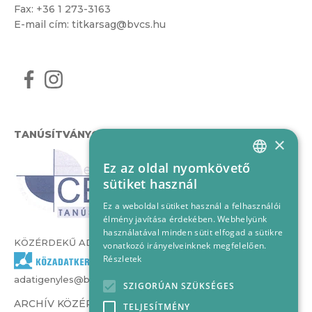
Fax: +36 1 273-3163
E-mail cím:
titkarsag@bvcs.hu
TANÚSÍTVÁNYOK
×
Ez az oldal nyomkövető
HUNGARIAN
sütiket használ
ENGLISH
Ez a weboldal sütiket használ a felhasználói
élmény javítása érdekében. Webhelyünk
használatával minden sütit elfogad a sütikre
KÖZÉRDEKŰ ADATOK
vonatkozó irányelveinknek megfelelően.
Részletek
adatigenyles@bvcs.hu
SZIGORÚAN SZÜKSÉGES
ARCHÍV KÖZÉRDEKŰ ADATOK –
TELJESÍTMÉNY