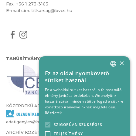
Fax: +36 1 273-3163
E-mail cím:
titkarsag@bvcs.hu
TANÚSÍTVÁNYOK
×
Ez az oldal nyomkövető
HUNGARIAN
sütiket használ
ENGLISH
Ez a weboldal sütiket használ a felhasználói
élmény javítása érdekében. Webhelyünk
használatával minden sütit elfogad a sütikre
KÖZÉRDEKŰ ADATOK
vonatkozó irányelveinknek megfelelően.
Részletek
adatigenyles@bvcs.hu
SZIGORÚAN SZÜKSÉGES
ARCHÍV KÖZÉRDEKŰ ADATOK –
TELJESÍTMÉNY