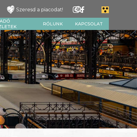
Szeresd a piacodat!
IADÓ
RÓLUNK
KAPCSOLAT
ZLETEK