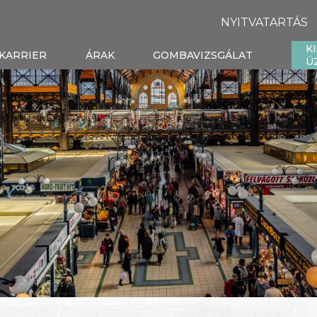
NYITVATARTÁS
K
KARRIER
ÁRAK
GOMBAVIZSGÁLAT
Ü