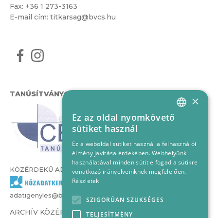
Fax: +36 1 273-3163
E-mail cím:
titkarsag@bvcs.hu
TANÚSÍTVÁNYOK
×
Ez az oldal nyomkövető
HUNGARIAN
sütiket használ
ENGLISH
Ez a weboldal sütiket használ a felhasználói
élmény javítása érdekében. Webhelyünk
használatával minden sütit elfogad a sütikre
KÖZÉRDEKŰ ADATOK
vonatkozó irányelveinknek megfelelően.
Részletek
adatigenyles@bvcs.hu
SZIGORÚAN SZÜKSÉGES
ARCHÍV KÖZÉRDEKŰ ADATOK –
TELJESÍTMÉNY