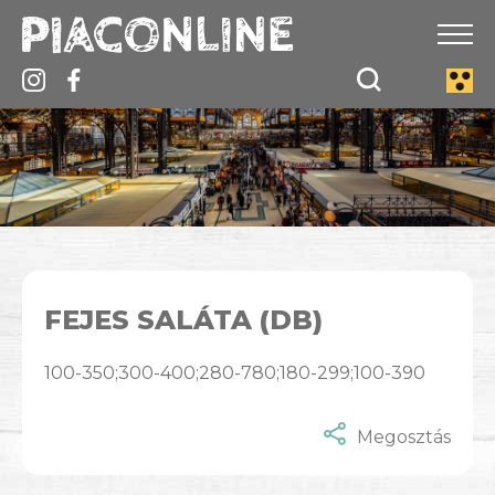
FEJES SALÁTA (DB)
100-350;300-400;280-780;180-299;100-390
Megosztás