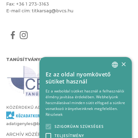
Fax: +36 1 273-3163
E-mail cím:
titkarsag@bvcs.hu
TANÚSÍTVÁNYOK
×
Ez az oldal nyomkövető
HUNGARIAN
sütiket használ
ENGLISH
Ez a weboldal sütiket használ a felhasználói
élmény javítása érdekében. Webhelyünk
használatával minden sütit elfogad a sütikre
KÖZÉRDEKŰ ADATOK
vonatkozó irányelveinknek megfelelően.
Részletek
adatigenyles@bvcs.hu
SZIGORÚAN SZÜKSÉGES
ARCHÍV KÖZÉRDEKŰ ADATOK –
TELJESÍTMÉNY