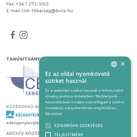
Fax: +36 1 273-3163
E-mail cím:
titkarsag@bvcs.hu
TANÚSÍTVÁNYOK
×
Ez az oldal nyomkövető
HUNGARIAN
sütiket használ
ENGLISH
Ez a weboldal sütiket használ a felhasználói
élmény javítása érdekében. Webhelyünk
használatával minden sütit elfogad a sütikre
KÖZÉRDEKŰ ADATOK
vonatkozó irányelveinknek megfelelően.
Részletek
adatigenyles@bvcs.hu
SZIGORÚAN SZÜKSÉGES
ARCHÍV KÖZÉRDEKŰ ADATOK –
TELJESÍTMÉNY