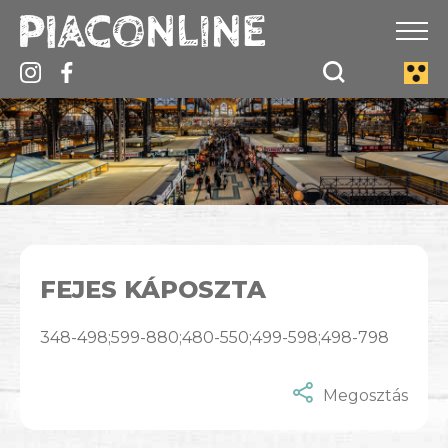
FEJES KÁPOSZTA
348-498;599-880;480-550;499-598;498-798
Megosztás