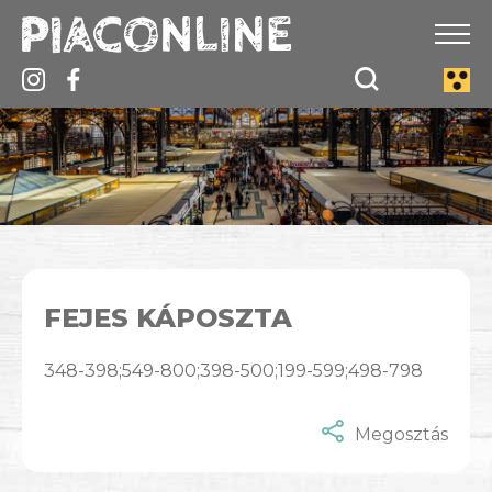
FEJES KÁPOSZTA
348-398;549-800;398-500;199-599;498-798
Megosztás