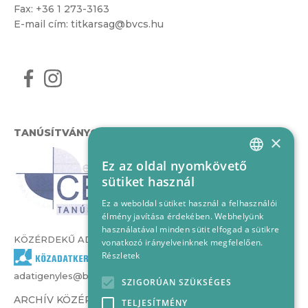
Fax: +36 1 273-3163
E-mail cím:
titkarsag@bvcs.hu
TANÚSÍTVÁNYOK
×
Ez az oldal nyomkövető
HUNGARIAN
sütiket használ
ENGLISH
Ez a weboldal sütiket használ a felhasználói
élmény javítása érdekében. Webhelyünk
használatával minden sütit elfogad a sütikre
KÖZÉRDEKŰ ADATOK
vonatkozó irányelveinknek megfelelően.
Részletek
adatigenyles@bvcs.hu
SZIGORÚAN SZÜKSÉGES
ARCHÍV KÖZÉRDEKŰ ADATOK –
TELJESÍTMÉNY