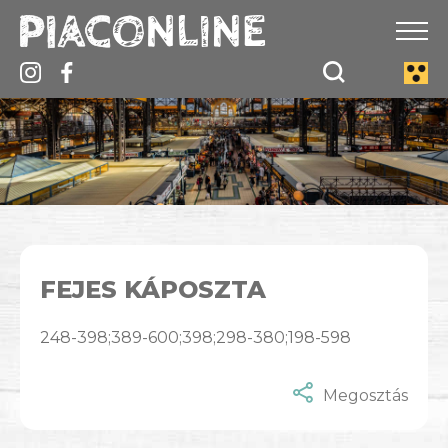
FEJES KÁPOSZTA
248-398;389-600;398;298-380;198-598
Megosztás