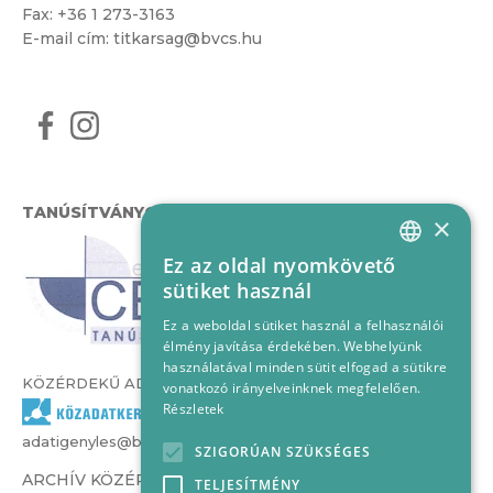
Fax: +36 1 273-3163
E-mail cím:
titkarsag@bvcs.hu
TANÚSÍTVÁNYOK
×
Ez az oldal nyomkövető
HUNGARIAN
sütiket használ
ENGLISH
Ez a weboldal sütiket használ a felhasználói
élmény javítása érdekében. Webhelyünk
használatával minden sütit elfogad a sütikre
KÖZÉRDEKŰ ADATOK
vonatkozó irányelveinknek megfelelően.
Részletek
adatigenyles@bvcs.hu
SZIGORÚAN SZÜKSÉGES
ARCHÍV KÖZÉRDEKŰ ADATOK –
TELJESÍTMÉNY