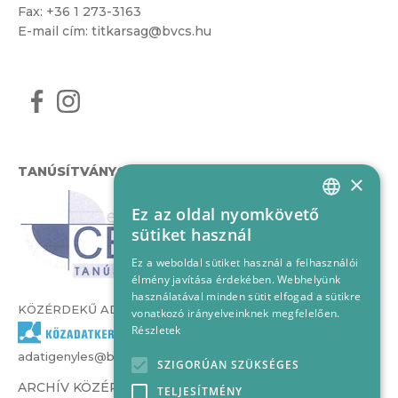
Fax: +36 1 273-3163
E-mail cím:
titkarsag@bvcs.hu
TANÚSÍTVÁNYOK
×
Ez az oldal nyomkövető
HUNGARIAN
sütiket használ
ENGLISH
Ez a weboldal sütiket használ a felhasználói
élmény javítása érdekében. Webhelyünk
használatával minden sütit elfogad a sütikre
KÖZÉRDEKŰ ADATOK
vonatkozó irányelveinknek megfelelően.
Részletek
adatigenyles@bvcs.hu
SZIGORÚAN SZÜKSÉGES
ARCHÍV KÖZÉRDEKŰ ADATOK –
TELJESÍTMÉNY