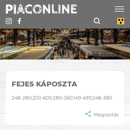
FEJES KÁPOSZTA
248-280;250-600;280-360;149-499;248-380
Megosztás