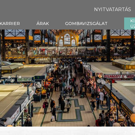
NYITVATARTÁS
K
KARRIER
ÁRAK
GOMBAVIZSGÁLAT
Ü