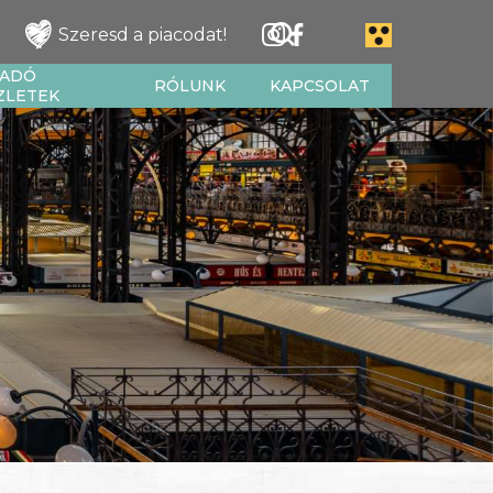
Szeresd a piacodat!
IADÓ
RÓLUNK
KAPCSOLAT
ZLETEK