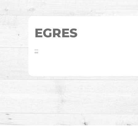
EGRES
;;;;