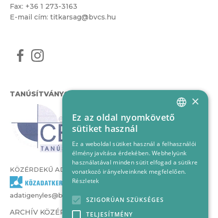
Fax: +36 1 273-3163
E-mail cím:
titkarsag@bvcs.hu
TANÚSÍTVÁNYOK
×
Ez az oldal nyomkövető
HUNGARIAN
sütiket használ
ENGLISH
Ez a weboldal sütiket használ a felhasználói
élmény javítása érdekében. Webhelyünk
használatával minden sütit elfogad a sütikre
KÖZÉRDEKŰ ADATOK
vonatkozó irányelveinknek megfelelően.
Részletek
adatigenyles@bvcs.hu
SZIGORÚAN SZÜKSÉGES
ARCHÍV KÖZÉRDEKŰ ADATOK –
TELJESÍTMÉNY